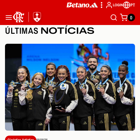
PT
LOGIN
0
ÚLTIMAS
NOTÍCIAS
Ginástica Artística
08/08/26