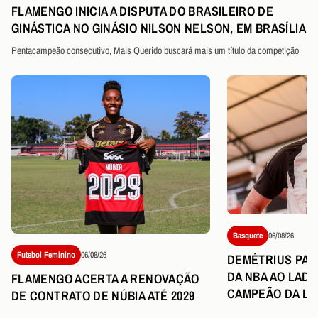
FLAMENGO INICIA A DISPUTA DO BRASILEIRO DE
GINÁSTICA NO GINÁSIO NILSON NELSON, EM BRASÍLIA
Pentacampeão consecutivo, Mais Querido buscará mais um título da competição
Basquete
06/08/26
Futebol Feminino
06/08/26
DEMÉTRIUS PART
DA NBA AO LAD
FLAMENGO ACERTA A RENOVAÇÃO
CAMPEÃO DA LI
DE CONTRATO DE NÚBIA ATÉ 2029