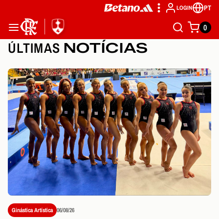
PT
LOGIN
0
ÚLTIMAS
NOTÍCIAS
Ginástica Artística
06/08/26