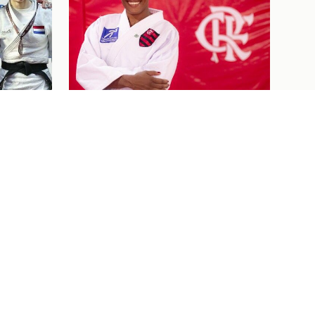
Judô
07/08/26
 DE
BEM-VINDA AO FLAJUDO,
NES
KAROL GIMENES!
NO OPEN
Ver tudo
Ingressos
07/08/26