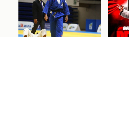
Judô
07/08/26
Judô
07/08/2
JUDOCAS RUBRO-NEGRAS EM
GIOVAN
AÇÃO NO GRAND SLAM DE
MARCE
TASHKENT, UZBEQUISTÃO
CONTR
PRÓXIMOS JOGOS E
I
Ingressos
07/08/26