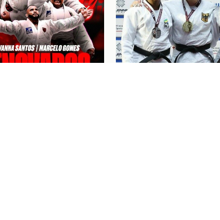
6
Judô
07/08/26
NA SANTOS E
“FOI UM BOM COMEÇO
LO GOMES RENOVAM
CICLO”: KAROL GIME
ATO COM O FLAMENGO
CONQUISTA A PRATA 
EUROPEU DE JUDÔ
NGRESSOS