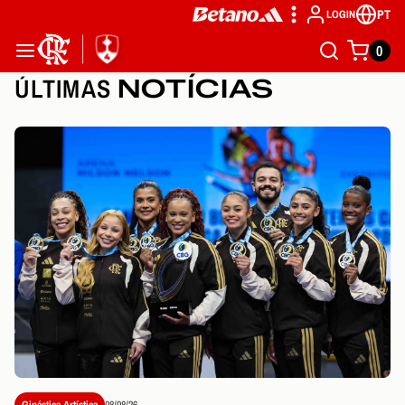
PT
LOGIN
0
ÚLTIMAS
NOTÍCIAS
Ginástica Artística
08/08/26