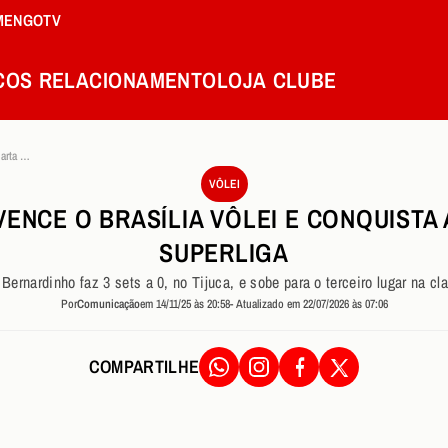
MENGOTV
COS
RELACIONAMENTO
LOJA
CLUBE
Sesc Rj Flamengo Vence O Brasilia Volei E Conquista A Quarta Vitoria Na Superliga
VÔLEI
ENCE O BRASÍLIA VÔLEI E CONQUISTA 
SUPERLIGA
Bernardinho faz 3 sets a 0, no Tijuca, e sobe para o terceiro lugar na cl
Por
Comunicação
em 14/11/25 às 20:58
- Atualizado em 22/07/2026 às 07:06
COMPARTILHE