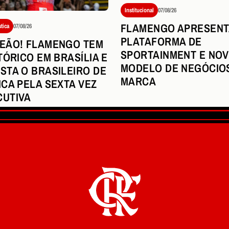
Institucional
07/08/26
FLAMENGO APRESENT
stica
07/08/26
PLATAFORMA DE
EÃO! FLAMENGO TEM
SPORTAINMENT E NO
TÓRICO EM BRASÍLIA E
MODELO DE NEGÓCIO
STA O BRASILEIRO DE
MARCA
ICA PELA SEXTA VEZ
UTIVA