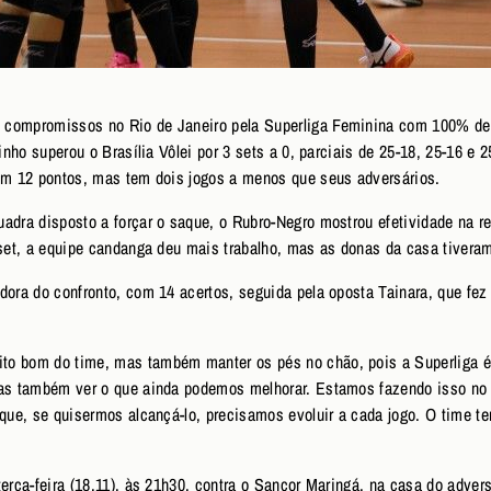
 compromissos no Rio de Janeiro pela Superliga Feminina com 100% de 
dinho superou o Brasília Vôlei por 3 sets a 0, parciais de 25-18, 25-16 e 
com 12 pontos, mas tem dois jogos a menos que seus adversários.
adra disposto a forçar o saque, o Rubro-Negro mostrou efetividade na r
o set, a equipe candanga deu mais trabalho, mas as donas da casa tiver
dora do confronto, com 14 acertos, seguida pela oposta Tainara, que fez
o bom do time, mas também manter os pés no chão, pois a Superliga é l
as também ver o que ainda podemos melhorar. Estamos fazendo isso no di
 que, se quisermos alcançá-lo, precisamos evoluir a cada jogo. O time 
terça-feira (18.11), às 21h30, contra o Sancor Maringá, na casa do adver