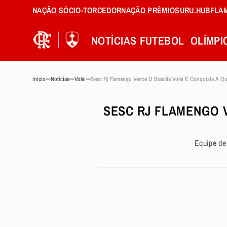
NAÇÃO SÓCIO-TORCEDOR
NAÇÃO PRÊMIOS
URU.HUB
FLA
NOTÍCIAS
FUTEBOL
OLÍMPI
Inicio
Noticias
Volei
SESC RJ FLAMENGO V
Equipe de 