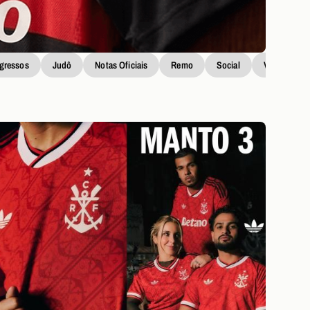
ngressos
Judô
Notas Oficiais
Remo
Social
Vôlei