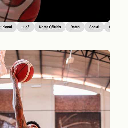
itucional
Judô
Notas Oficiais
Remo
Social
Vôlei